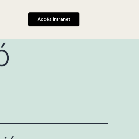
Accés intranet
ó