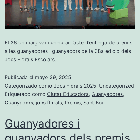
El 28 de maig vam celebrar l’acte d’entrega de premis
a les guanyadores i guanyadors de la 38a edició dels
Jocs Florals Escolars.
Publicada el
mayo 29, 2025
Categorizado como
Jocs Florals 2025
,
Uncategorized
Etiquetado como
Ciutat Educadora
,
Guanyadores
,
Guanyadors
,
jocs florals
,
Premis
,
Sant Boi
Guanyadores i
guanyadors dels premis