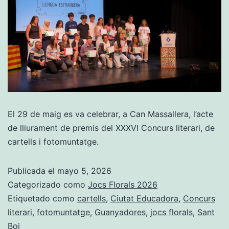
El 29 de maig es va celebrar, a Can Massallera, l’acte
de lliurament de premis del XXXVI Concurs literari, de
cartells i fotomuntatge.
Publicada el
mayo 5, 2026
Categorizado como
Jocs Florals 2026
Etiquetado como
cartells
,
Ciutat Educadora
,
Concurs
literari
,
fotomuntatge
,
Guanyadores
,
jocs florals
,
Sant
Boi